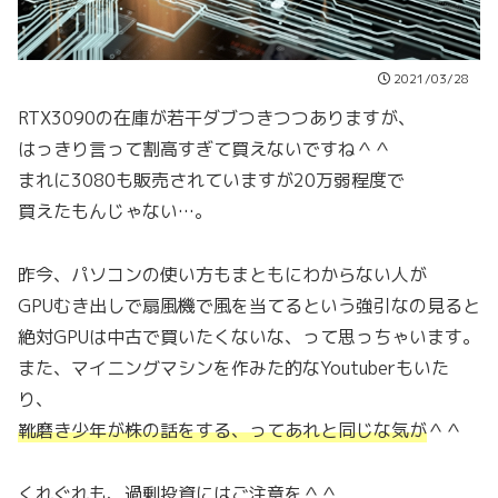
2021/03/28
RTX3090の在庫が若干ダブつきつつありますが、
はっきり言って割高すぎて買えないですね＾＾
まれに3080も販売されていますが20万弱程度で
買えたもんじゃない…。
昨今、パソコンの使い方もまともにわからない人が
GPUむき出しで扇風機で風を当てるという強引なの見ると
絶対GPUは中古で買いたくないな、って思っちゃいます。
また、マイニングマシンを作みた的なYoutuberもいた
り、
靴磨き少年が株の話をする、ってあれと同じな気が
＾＾
くれぐれも、過剰投資にはご注意を＾＾