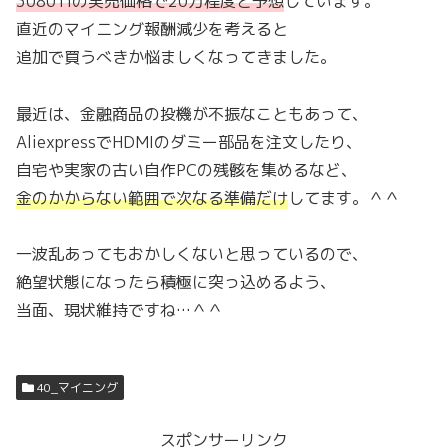
3080Tiの実売価格で20万程度と予想
しています。
直近のマイニング報酬減少を考えると
追加で買うべきか悩ましくなってきました。
最近は、金融商品の投機が不振なこともあって、
AliexpressでHDMIのダミー部品を注文したり、
自宅や実家の古い自作PCの残骸を集めるなど、
金のかからない範囲で次なる準備だけ
してます。＾＾
一波乱あってもおかしくないと思っているので、
絶望状態になったら積極に突っ込めるよう、
当面、現状維持ですね…＾＾
40_マイニング
スポンサーリンク