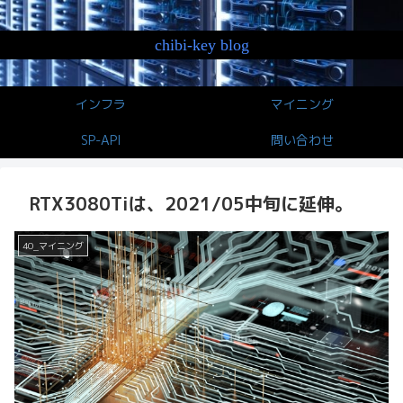
chibi-key blog
インフラ
マイニング
SP-API
問い合わせ
RTX3080Tiは、2021/05中旬に延伸。
40_マイニング