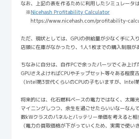
なお、上記の表を作るために利用したシミュレータ
※
Nicehash Profitability Calculator
https://www.nicehash.com/profitability-calcu
ただ、現状としては、GPUの供給量が少なく手に入
店頭に在庫がなかったり、1人1枚までの購入制限が
ちなみに自分は、自作PCで余ったパーツでくみ上げた
GPUさえよければCPUやチップセット等々ある程度
（Intel第3世代くらいのCPUの子もいますが、Int
将来的には、化石燃料ベースの電力ではなく、太陽
マイニングしつつ、余生を過ごせたらいいなーなん
数kWクラスのパネルとバッテリー単価を考えると相
（電力の買取価格が下がっていくため、実需で使い