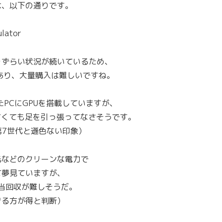
は、以下の通りです。
lator
りずらい状況が続いているため、
あり、大量購入は難しいですね。
PCにGPUを搭載していますが、
古くても足を引っ張ってなさそうです。
el第7世代と遜色ない印象）
光などのクリーンな電力で
て夢見ていますが、
当回収が難しそうだ。
きる方が得と判断）