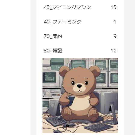
43_マイニングマシン
13
49_ファーミング
1
70_節約
9
80_雑記
10