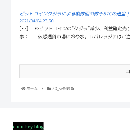
ビットコインクジラによる複数回の数千BTCの送金 |
2021/04/04 23:50
[…] ※ビットコインの“クジラ”減少、利益確定売りで htt
事： 仮想通貨市場に冷や水。レバレッジにはご注意を
ホーム
30_仮想通貨
chibi-key blog