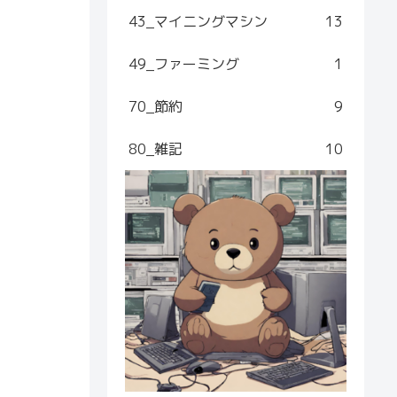
43_マイニングマシン
13
49_ファーミング
1
70_節約
9
80_雑記
10