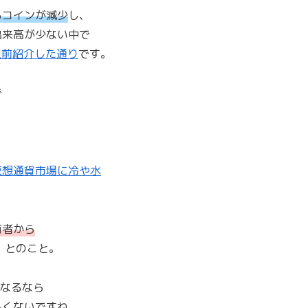
るコインが減少
し、
出来高が少ない中で
以前紹介した通り
です。
で
。
仮想通貨市場に冷や水
有者から
、とのこと。
になるなら
しくないですね。