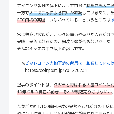
マイニング報酬の低下によって市場に
新規で流入す
一方で
大口投資家による買いが継続
しているため、
BTC価格の高騰
につながっている、というところは
常に薄商い状態だと、少々の買いや売りが入るだけ
暴騰・暴落になるため、綱渡り感が否めないですね
そんな不安定な中で以下の記事です。
※
ビットコイン大幅下落の背景は、膨張していた
https://coinpost.jp/?p=228231
記事のポイントは、
クジラと呼ばれる大量コイン保
10億ドルの資産が動き、それが利確売りではないか
たかだか約1,100憶円程度の金額でこれだけの下落
やはり「通貨」としての価値保存が疑われてもおか