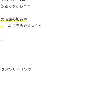
り放題ですから＾＾
口の市場参加者や
ット
になりそうですね＾＾
を。
スポンサーリンク