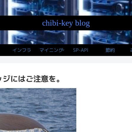
chibi-key blog
インフラ
マイニング
SP-API
節約
ッジにはご注意を。