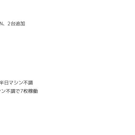
EN、2台追加
台半日マシン不調
マシン不調で7枚稼働