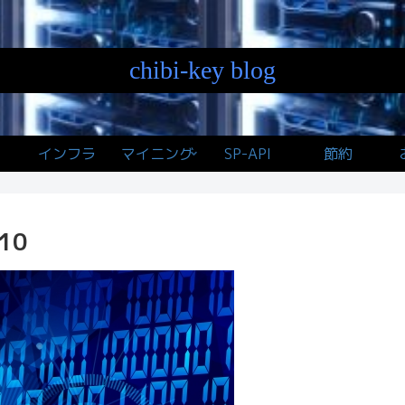
chibi-key blog
インフラ
マイニング
SP-API
節約
10