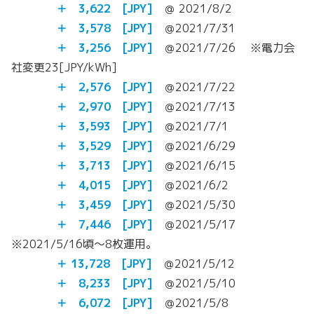
＋
3,622
[JPY]
＠ 2021/8/2
＋ 3,578 [JPY]
＠2021/7/31
＋ 3,256 [JPY]
＠2021/7/26 ※電力会
社変更23[JPY/kWh]
＋ 2,576 [JPY]
＠2021/7/22
＋ 2,970 [JPY]
＠2021/7/13
＋ 3,593 [JPY]
＠2021/7/1
＋ 3,529 [JPY]
＠2021/6/29
＋ 3,713 [JPY]
＠2021/6/15
＋ 4,015 [JPY]
＠2021/6/2
＋ 3,459 [JPY]
＠2021/5/30
＋
7,446 [JPY]
＠2021/5/17
※2021/5/16頃～8枚運用。
＋ 13,728 [JPY]
＠2021/5/12
＋ 8,233 [JPY]
＠2021/5/10
＋ 6,072 [JPY]
＠2021/5/8