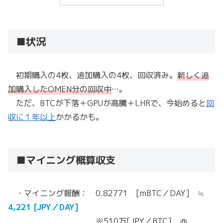
■状況
初期購入の4枚、追加購入の4枚、回収済み。
新しく追
加購入したOMEN分の回収中
…。
ただ、BTCが下落＋GPUが高騰＋LHRで、今始めると
回
収に１年以上
かかるかも。
■マイニング概算収支
・マイニング報酬： 0.82771 [mBTC／DAY] ≒
4,221 [JPY／DAY]
※510万[JPY／BTC] ＠