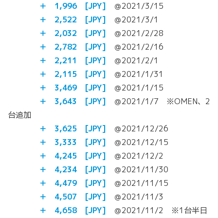
＋ 1,996
[JPY]
＠2021/3/15
＋ 2,522
[JPY]
＠2021/3/1
＋ 2,032
[JPY]
＠2021/2/28
＋ 2,782
[JPY]
＠2021/2/16
＋ 2,211
[JPY]
＠2021/2/1
＋ 2,115
[JPY]
＠2021/1/31
＋ 3,469
[JPY]
＠2021/1/15
＋ 3,643
[JPY]
＠2021/1/7 ※OMEN、2
台追加
＋ 3,625
[JPY]
＠2021/12/26
＋ 3,333
[JPY]
＠2021/12/15
＋ 4,245
[JPY]
＠2021/12/2
＋ 4,234
[JPY]
＠2021/11/30
＋ 4,479
[JPY]
＠2021/11/15
＋ 4,507
[JPY]
＠2021/11/3
＋ 4,658
[JPY]
＠2021/11/2 ※1台半日