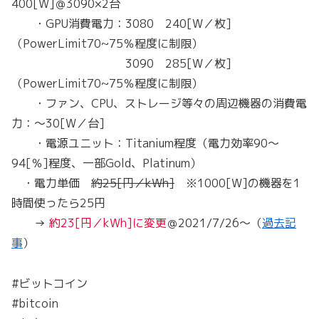
400[W]＠3090×2台
・GPU消費電力：3080 240[W／枚]
（PowerLimit70~75％程度に制限）
3090 285[W／枚]
（PowerLimit70~75％程度に制限）
・ファン、CPU、ストレージ等々の周辺機器の消費電
力：～30[W／台]
・電源ユニット：Titanium程度（電力効率90～
94[％]程度、一部Gold、Platinum）
・電力単価
約25[円／kWh]
※1000[W]の機器を1
時間使ったら25円
→
約23[円／kWh]に変更
＠2021/7/26～（
過去記
事
）
#ビットコイン
#bitcoin