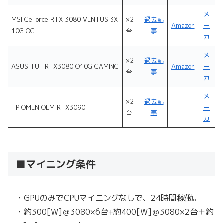
メ
MSI GeForce RTX 3080 VENTUS 3X
×2
過去記
Amazon
ー
10G OC
台
事
カ
メ
×2
過去記
ASUS TUF RTX3080 O10G GAMING
Amazon
ー
台
事
カ
メ
×2
過去記
HP OMEN OEM RTX3090
–
ー
台
事
カ
■マイニング条件
・GPUのみでCPUマイニングなしで、24時間稼働。
・約300[W]＠3080×6台+約400[W]＠3080×2台＋約