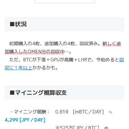
■状況
初期購入の4枚、追加購入の4枚、回収済み。
新しく追
加購入したOMEN分の回収中
…。
ただ、BTCが下落＋GPUが高騰＋LHRで、今始めると
回
収に１年以上
かかるかも。
■マイニング概算収支
・マイニング報酬： 0.819 [mBTC／DAY] ≒
4,299 [JPY／DAY]
※525万[JPY／BTC] ＠