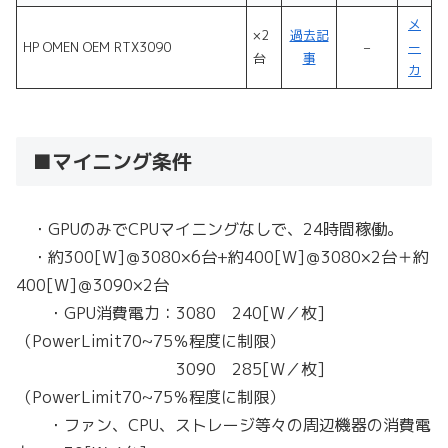
メ
×2
過去記
HP OMEN OEM RTX3090
–
ー
台
事
カ
■マイニング条件
・GPUのみでCPUマイニングなしで、24時間稼働。
・約300[W]＠3080×6台+約400[W]＠3080×2台＋約
400[W]＠3090×2台
・GPU消費電力：3080 240[W／枚]
（PowerLimit70~75％程度に制限）
3090 285[W／枚]
（PowerLimit70~75％程度に制限）
・ファン、CPU、ストレージ等々の周辺機器の消費電