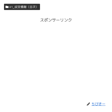
41_収支情報（日次）
スポンサーリンク
ちびきー