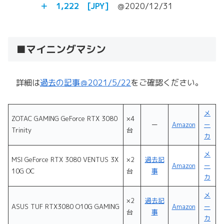
＋ 1,222 [JPY]
＠2020/12/31
■マイニングマシン
詳細は
過去の記事＠2021/5/22
をご確認ください。
メ
ZOTAC GAMING GeForce RTX 3080
×4
ー
Amazon
ー
Trinity
台
カ
メ
MSI GeForce RTX 3080 VENTUS 3X
×2
過去記
Amazon
ー
10G OC
台
事
カ
メ
×2
過去記
ASUS TUF RTX3080 O10G GAMING
Amazon
ー
台
事
カ