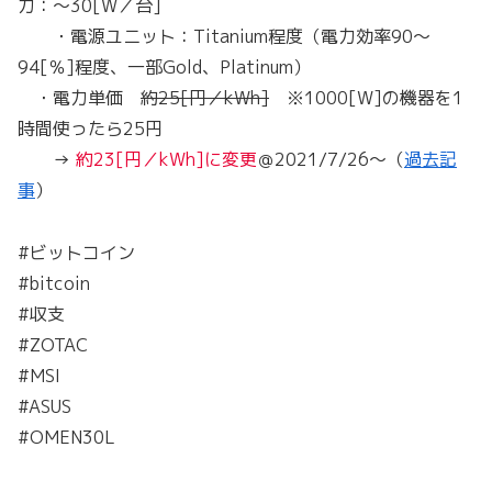
力：～30[W／台]
・電源ユニット：Titanium程度（電力効率90～
94[％]程度、一部Gold、Platinum）
・電力単価
約25[円／kWh]
※1000[W]の機器を1
時間使ったら25円
→
約23[円／kWh]に変更
＠2021/7/26～（
過去記
事
）
#ビットコイン
#bitcoin
#収支
#ZOTAC
#MSI
#ASUS
#OMEN30L