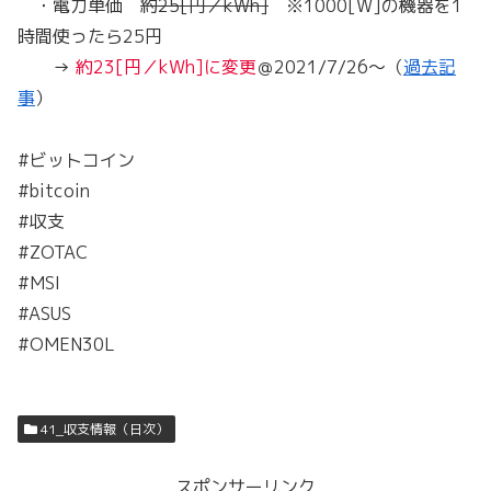
・電力単価
約25[円／kWh]
※1000[W]の機器を1
時間使ったら25円
→
約23[円／kWh]に変更
＠2021/7/26～（
過去記
事
）
#ビットコイン
#bitcoin
#収支
#ZOTAC
#MSI
#ASUS
#OMEN30L
41_収支情報（日次）
スポンサーリンク