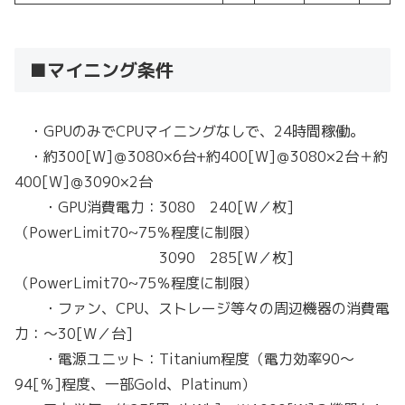
■マイニング条件
・GPUのみでCPUマイニングなしで、24時間稼働。
・約300[W]＠3080×6台+約400[W]＠3080×2台＋約
400[W]＠3090×2台
・GPU消費電力：3080 240[W／枚]
（PowerLimit70~75％程度に制限）
3090 285[W／枚]
（PowerLimit70~75％程度に制限）
・ファン、CPU、ストレージ等々の周辺機器の消費電
力：～30[W／台]
・電源ユニット：Titanium程度（電力効率90～
94[％]程度、一部Gold、Platinum）