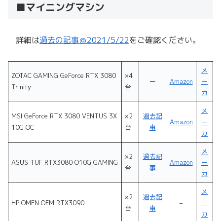
■マイニングマシン
詳細は
過去の記事＠2021/5/22
をご確認ください。
メ
ZOTAC GAMING GeForce RTX 3080
×4
ー
Amazon
ー
Trinity
台
カ
メ
MSI GeForce RTX 3080 VENTUS 3X
×2
過去記
Amazon
ー
10G OC
台
事
カ
メ
×2
過去記
ASUS TUF RTX3080 O10G GAMING
Amazon
ー
台
事
カ
メ
×2
過去記
HP OMEN OEM RTX3090
–
ー
台
事
カ