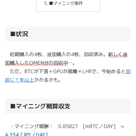
■マイニング条件
■状況
初期購入の4枚、追加購入の4枚、回収済み。
新しく追
加購入したOMEN分の回収中
…。
ただ、BTCが下落＋GPUが高騰＋LHRで、今始めると
回
収に１年以上
かかるかも。
■マイニング概算収支
・マイニング報酬： 0.85827 [mBTC／DAY] ≒
4,334 [JPY／DAY]