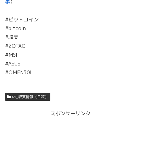
事
）
#ビットコイン
#bitcoin
#収支
#ZOTAC
#MSI
#ASUS
#OMEN30L
41_収支情報（日次）
スポンサーリンク