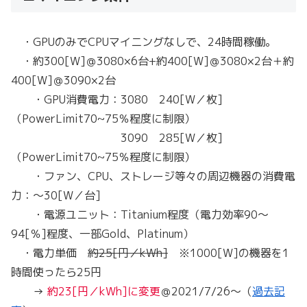
・GPUのみでCPUマイニングなしで、24時間稼働。
・約300[W]＠3080×6台+約400[W]＠3080×2台＋約
400[W]＠3090×2台
・GPU消費電力：3080 240[W／枚]
（PowerLimit70~75％程度に制限）
3090 285[W／枚]
（PowerLimit70~75％程度に制限）
・ファン、CPU、ストレージ等々の周辺機器の消費電
力：～30[W／台]
・電源ユニット：Titanium程度（電力効率90～
94[％]程度、一部Gold、Platinum）
・電力単価
約25[円／kWh]
※1000[W]の機器を1
時間使ったら25円
→
約23[円／kWh]に変更
＠2021/7/26～（
過去記