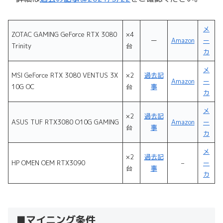
メ
ZOTAC GAMING GeForce RTX 3080
×4
ー
Amazon
ー
Trinity
台
カ
メ
MSI GeForce RTX 3080 VENTUS 3X
×2
過去記
Amazon
ー
10G OC
台
事
カ
メ
×2
過去記
ASUS TUF RTX3080 O10G GAMING
Amazon
ー
台
事
カ
メ
×2
過去記
HP OMEN OEM RTX3090
–
ー
台
事
カ
■マイニング条件