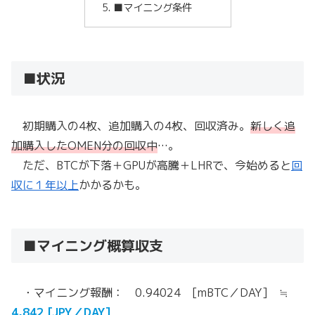
■マイニング条件
■状況
初期購入の4枚、追加購入の4枚、回収済み。
新しく追
加購入したOMEN分の回収中
…。
ただ、BTCが下落＋GPUが高騰＋LHRで、今始めると
回
収に１年以上
かかるかも。
■マイニング概算収支
・マイニング報酬： 0.94024 [mBTC／DAY] ≒
4,842 [JPY／DAY]