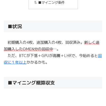
■マイニング条件
■状況
初期購入の4枚、追加購入の4枚、回収済み。
新しく追
加購入したOMEN分の回収中
…。
ただ、BTCが下落＋GPUが高騰＋LHRで、今始めると
回
収に１年以上
かかるかも。
■マイニング概算収支