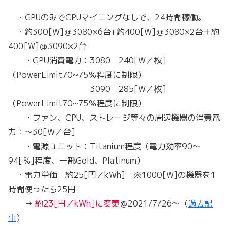
・GPUのみでCPUマイニングなしで、24時間稼働。
・約300[W]＠3080×6台+約400[W]＠3080×2台＋約
400[W]＠3090×2台
・GPU消費電力：3080 240[W／枚]
（PowerLimit70~75％程度に制限）
3090 285[W／枚]
（PowerLimit70~75％程度に制限）
・ファン、CPU、ストレージ等々の周辺機器の消費電
力：～30[W／台]
・電源ユニット：Titanium程度（電力効率90～
94[％]程度、一部Gold、Platinum）
・電力単価
約25[円／kWh]
※1000[W]の機器を1
時間使ったら25円
→
約23[円／kWh]に変更
＠2021/7/26～（
過去記
事
）