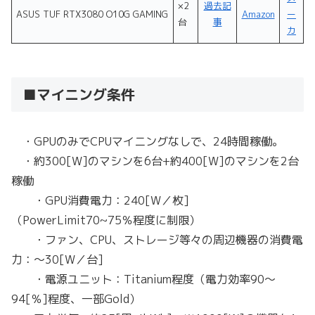
×2
過去記
ASUS TUF RTX3080 O10G GAMING
Amazon
ー
台
事
カ
■マイニング条件
・GPUのみでCPUマイニングなしで、24時間稼働。
・約300[W]のマシンを6台+約400[W]のマシンを2台
稼働
・GPU消費電力：240[W／枚]
（PowerLimit70~75％程度に制限）
・ファン、CPU、ストレージ等々の周辺機器の消費電
力：～30[W／台]
・電源ユニット：Titanium程度（電力効率90～
94[％]程度、一部Gold）