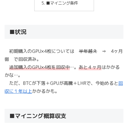
■マイニング条件
■状況
初期購入のGPU×4枚については
半年越え
⇒ 4ヶ月
弱 で回収済み。
追加購入のGPU×4枚を回収中
…。
あと４ヶ月
はかかる
かな…。
ただ、BTCが下落＋GPUが高騰＋LHRで、今始めると
回
収に１年以上
かかるかも。
■マイニング概算収支