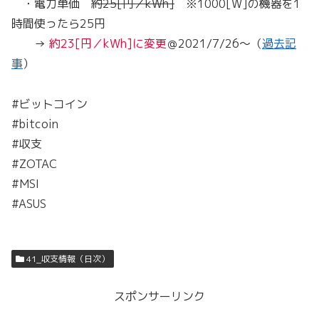
・電力単価
約25[円／kWh]
※1000[W]の機器を1
時間使ったら25円
→
約23[円／kWh]に変更
＠2021/7/26～（
過去記
事
）
#ビットコイン
#bitcoin
#収支
#ZOTAC
#MSI
#ASUS
41_収支情報（日次）
スポンサーリンク