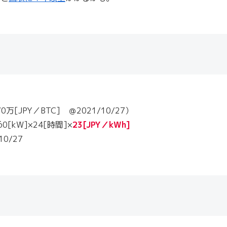
万[JPY／BTC] ＠2021/10/27）
0[kW]×24[時間]×
23[JPY／kWh]
0/27