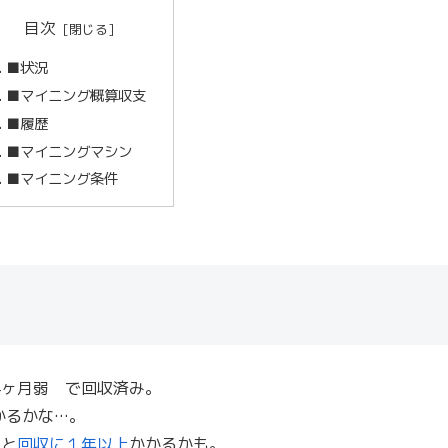
目次
■状況
■マイニング概算収支
■履歴
■マイニングマシン
■マイニング条件
ヶ月弱 で回収済み。
かるかな…。
ると
回収に１年以上
かかるかも。