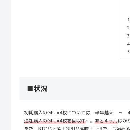
■状況
初期購入のGPU×4枚については
半年越え
⇒ 4
追加購入のGPU×4枚を回収中
…。
あと４ヶ月
はか
ただ、BTCが下落＋GPUが高騰＋LHRで、今始め