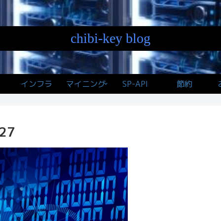
chibi-key blog
インフラ
マイニング
SP-API
節約
27