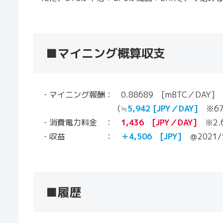
■マイニング概算収支
・マイニング報酬： 0.88689 [mBTC／DAY]
（≒
5,942
[JPY／DAY]
※670
・消費電力料金 ：
1,436 [JPY／DAY]
※2.6
・収益 ：
＋4,506 [JPY]
＠2021/1
■履歴