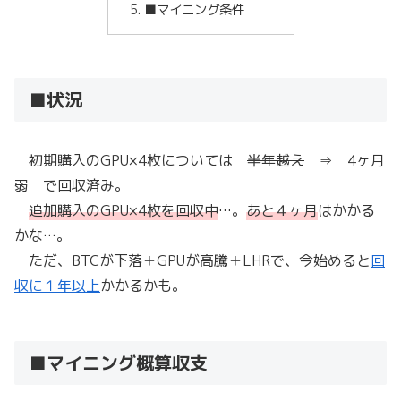
■マイニング条件
■状況
初期購入のGPU×4枚については
半年越え
⇒ 4ヶ月
弱 で回収済み。
追加購入のGPU×4枚を回収中
…。
あと４ヶ月
はかかる
かな…。
ただ、BTCが下落＋GPUが高騰＋LHRで、今始めると
回
収に１年以上
かかるかも。
■マイニング概算収支