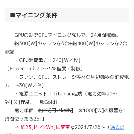
■マイニング条件
・GPUのみでCPUマイニングなしで、24時間稼働。
・約300[W]のマシンを6台+約400[W]のマシンを2台
稼働
・GPU消費電力：240[W／枚]
（PowerLimit70~75％程度に制限）
・ファン、CPU、ストレージ等々の周辺機器の消費電
力：～30[W／台]
・電源ユニット：Titanium程度（電力効率90～
94[％]程度、一部Gold）
・電力単価
約25[円／kWh]
※1000[W]の機器を1
時間使ったら25円
→
約23[円／kWh]に変更
＠2021/7/26～（
過去記