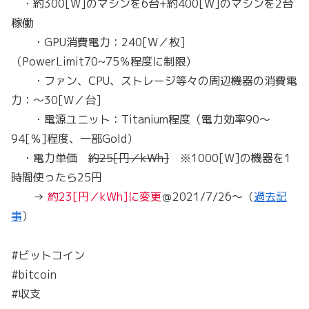
・約300[W]のマシンを6台+約400[W]のマシンを2台
稼働
・GPU消費電力：240[W／枚]
（PowerLimit70~75％程度に制限）
・ファン、CPU、ストレージ等々の周辺機器の消費電
力：～30[W／台]
・電源ユニット：Titanium程度（電力効率90～
94[％]程度、一部Gold）
・電力単価
約25[円／kWh]
※1000[W]の機器を1
時間使ったら25円
→
約23[円／kWh]に変更
＠2021/7/26～（
過去記
事
）
#ビットコイン
#bitcoin
#収支