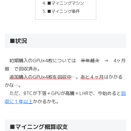
■マイニングマシン
■マイニング条件
■状況
初期購入のGPU×4枚については
半年越え
⇒ 4ヶ月
弱 で回収済み。
追加購入のGPU×4枚を回収中
…。
あと４ヶ月
はかかる
かな…。
ただ、BTCが下落＋GPUが高騰＋LHRで、今始めると
回
収に１年以上
かかるかも。
■マイニング概算収支