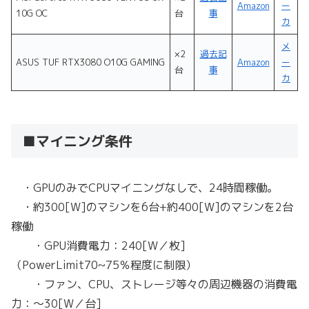
Amazon
ー
10G OC
台
事
カ
メ
×2
過去記
ASUS TUF RTX3080 O10G GAMING
Amazon
ー
台
事
カ
■マイニング条件
・GPUのみでCPUマイニングなしで、24時間稼働。
・約300[W]のマシンを6台+約400[W]のマシンを2台
稼働
・GPU消費電力：240[W／枚]
（PowerLimit70~75％程度に制限）
・ファン、CPU、ストレージ等々の周辺機器の消費電
力：～30[W／台]