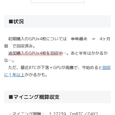
■状況
初期購入のGPU×4枚については
半年越え
⇒ 4ヶ月
弱 で回収済み。
追加購入のGPU×4枚を回収中
…。あと半年はかかるか
な…。
ただ、最近BTCが下落＋GPUが高騰で、今始めると
回収
に１年以上
かかるかも。
■マイニング概算収支
・マイニング報酬： 1.27239 [mBTC／DAY]