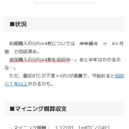
■状況
初期購入のGPU×4枚については
半年越え
⇒ 4ヶ月
弱 で回収済み。
追加購入のGPU×4枚を回収中
…。あと半年はかかるか
な…。
ただ、最近BTCが下落＋GPUが高騰で、今始めると
回収
に１年以上
かかるかも。
■マイニング概算収支
・マイニング報酬： 1.17181 [mBTC／DAY]