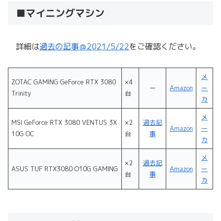
■マイニングマシン
詳細は
過去の記事＠2021/5/22
をご確認ください。
メ
ZOTAC GAMING GeForce RTX 3080
×4
ー
Amazon
ー
Trinity
台
カ
メ
MSI GeForce RTX 3080 VENTUS 3X
×2
過去記
Amazon
ー
10G OC
台
事
カ
メ
×2
過去記
ASUS TUF RTX3080 O10G GAMING
Amazon
ー
台
事
カ