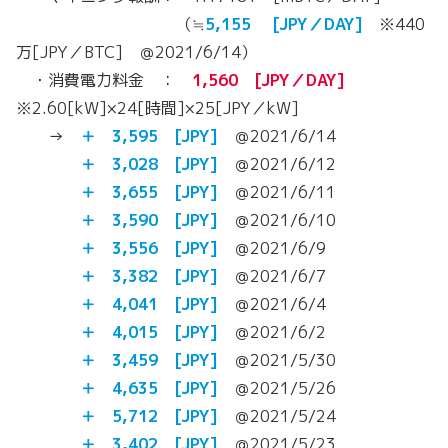
（≒
5,155 [JPY／DAY]
※440
万[JPY／BTC] ＠2021/6/14）
・消費電力料金 ：
1,560 [JPY／DAY]
※2.60[kW]×24[時間]×25[JPY／kW]
→
＋ 3,595 [JPY]
＠2021/6/14
＋ 3,028 [JPY]
＠2021/6/12
＋ 3,655 [JPY]
＠2021/6/11
＋ 3,590 [JPY]
＠2021/6/10
＋ 3,556 [JPY]
＠2021/6/9
＋ 3,382 [JPY]
＠2021/6/7
＋ 4,041 [JPY]
＠2021/6/4
＋ 4,015 [JPY]
＠2021/6/2
＋ 3,459 [JPY]
＠2021/5/30
＋ 4,635 [JPY]
＠2021/5/26
＋ 5,712 [JPY]
＠2021/5/24
＋ 3,402 [JPY]
＠2021/5/23