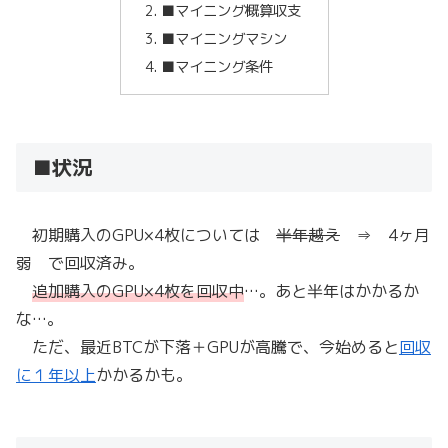
■マイニング概算収支
■マイニングマシン
■マイニング条件
■状況
初期購入のGPU×4枚については
半年越え
⇒ 4ヶ月
弱 で回収済み。
追加購入のGPU×4枚を回収中
…。あと半年はかかるか
な…。
ただ、最近BTCが下落＋GPUが高騰で、今始めると
回収
に１年以上
かかるかも。