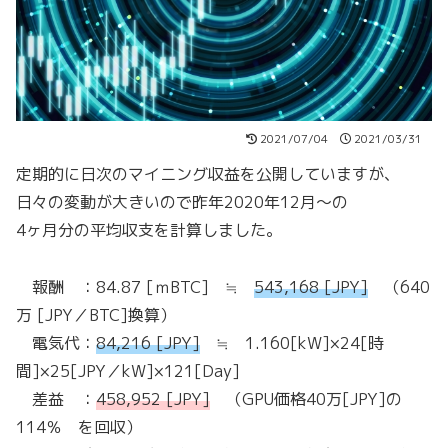
2021/07/04
2021/03/31
定期的に日次のマイニング収益を公開していますが、
日々の変動が大きいので昨年2020年12月～の
4ヶ月分の平均収支を計算しました。
報酬 ：84.87 [ｍBTC] ≒
543,168 [JPY]
（640
万 [JPY／BTC]換算）
電気代：
84,216 [JPY]
≒ 1.160[kW]×24[時
間]×25[JPY／kW]×121[Day]
差益 ：
458,952 [JPY]
（GPU価格40万[JPY]の
114％ を回収）