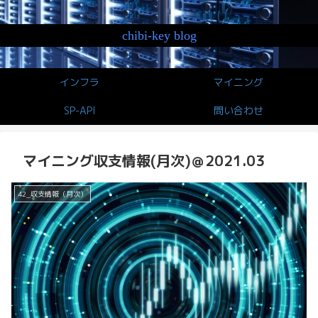
chibi-key blog
インフラ
マイニング
SP-API
問い合わせ
マイニング収支情報(月次)＠2021.03
42_収支情報（月次）