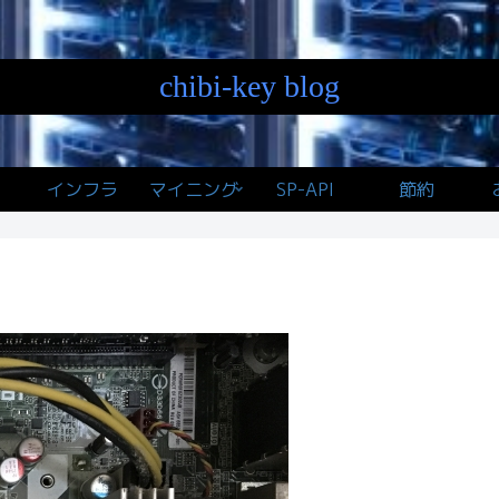
chibi-key blog
インフラ
マイニング
SP-API
節約
）