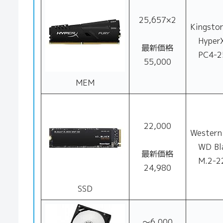
25,657×2
Kingsto
HyperX
最新価格
PC4-25
55,000
MEM
22,000
Western
WD Bla
最新価格
M.2-22
24,980
SSD
～6,000