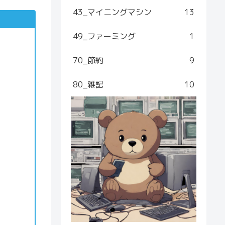
43_マイニングマシン
13
49_ファーミング
1
70_節約
9
80_雑記
10