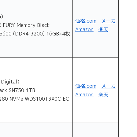
n）
価格.com
メーカ
 FURY Memory Black
Amazon
楽天
600 (DDR4-3200) 16GB×4枚
 Digital）
価格.com
メーカ
ck SN750 1TB
Amazon
楽天
80 NVMe WDS100T3X0C-EC