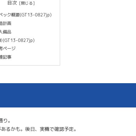
目次
ペック概要(GT13-0827jp)
造計画
入備品
(GT13-0827jp)
考ページ
連記事
通り。
あるかも。後日、実機で確認予定。