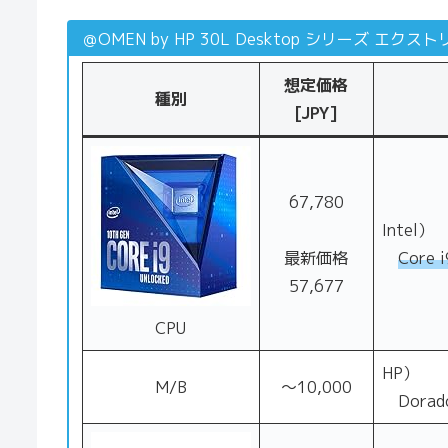
＠OMEN by HP 30L Desktop シリーズ エクス
想定価格
種別
[JPY]
67,780
Intel）
最新価格
Core 
57,677
CPU
HP）
M/B
～10,000
Dorado