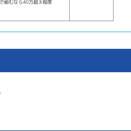
組むなら40万超え程度
）