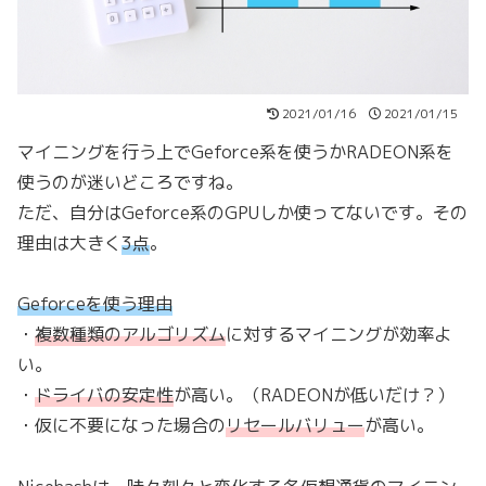
2021/01/16
2021/01/15
マイニングを行う上でGeforce系を使うかRADEON系を
使うのが迷いどころですね。
ただ、自分はGeforce系のGPUしか使ってないです。その
理由は大きく
3点
。
Geforceを使う理由
・
複数種類のアルゴリズム
に対するマイニングが効率よ
い。
・
ドライバの安定性
が高い。（RADEONが低いだけ？）
・仮に不要になった場合の
リセールバリュー
が高い。