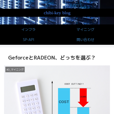
chibi-key blog
インフラ
マイニング
SP-API
問い合わせ
GeforceとRADEON、どっちを選ぶ？
40_マイニング