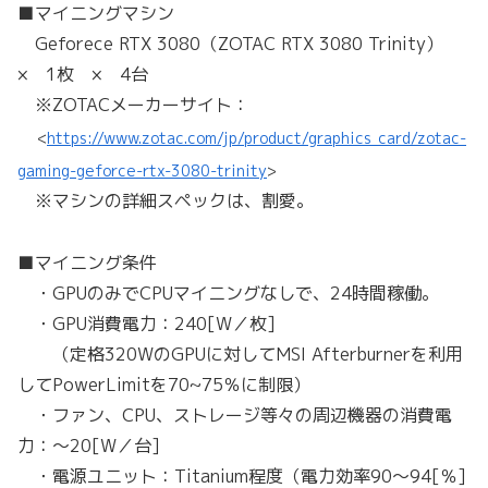
■マイニングマシン
Geforece RTX 3080（ZOTAC RTX 3080 Trinity）
× 1枚 × 4台
※ZOTACメーカーサイト：
<
https://www.zotac.com/jp/product/graphics_card/zotac-
gaming-geforce-rtx-3080-trinity
>
※マシンの詳細スペックは、割愛。
■マイニング条件
・GPUのみでCPUマイニングなしで、24時間稼働。
・GPU消費電力：240[W／枚]
（定格320WのGPUに対してMSI Afterburnerを利用
してPowerLimitを70~75％に制限）
・ファン、CPU、ストレージ等々の周辺機器の消費電
力：～20[W／台]
・電源ユニット：Titanium程度（電力効率90～94[％]