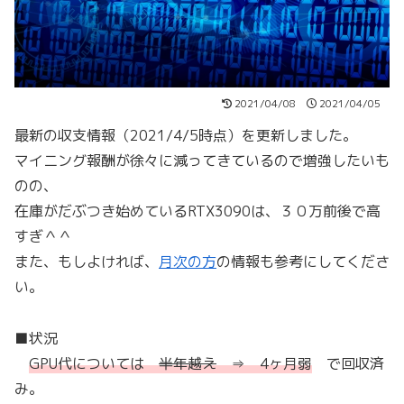
2021/04/08
2021/04/05
最新の収支情報（2021/4/5時点）を更新しました。
マイニング報酬が徐々に減ってきているので増強したいも
のの、
在庫がだぶつき始めているRTX3090は、３０万前後で高
すぎ＾＾
また、もしよければ、
月次の方
の情報も参考にしてくださ
い。
■状況
GPU代については
半年越え
⇒ 4ヶ月弱
で回収済
み。