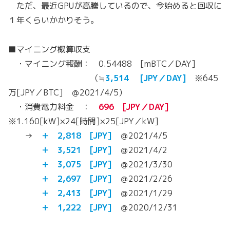
ただ、最近GPUが高騰しているので、今始めると回収に
１年くらいかかりそう。
■マイニング概算収支
・マイニング報酬： 0.54488 [mBTC／DAY]
（≒
3,514 [JPY／DAY]
※645
万[JPY／BTC] ＠2021/4/5）
・消費電力料金 ：
696 [JPY／DAY]
※1.160[kW]×24[時間]×25[JPY／kW]
→
＋ 2,818 [JPY]
＠2021/4/5
＋ 3,521 [JPY]
＠2021/4/2
＋ 3,075 [JPY]
＠2021/3/30
＋ 2,697 [JPY]
＠2021/2/26
＋ 2,413 [JPY]
＠2021/1/29
＋ 1,222 [JPY]
＠2020/12/31