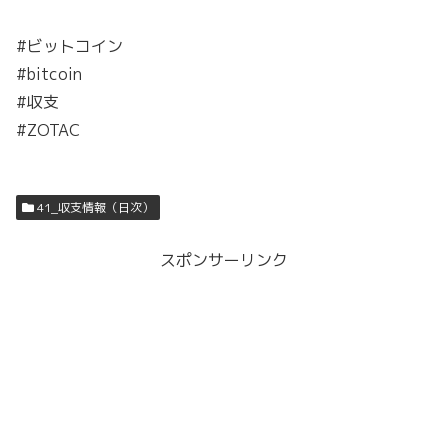
#ビットコイン
#bitcoin
#収支
#ZOTAC
41_収支情報（日次）
スポンサーリンク