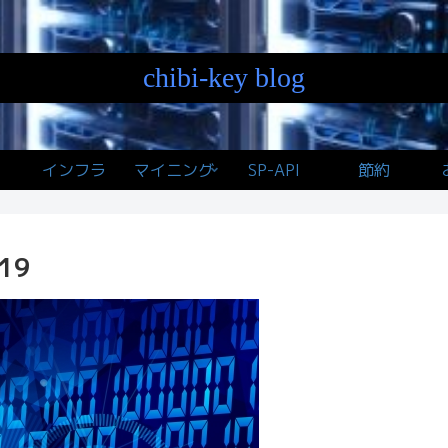
chibi-key blog
インフラ
マイニング
SP-API
節約
19