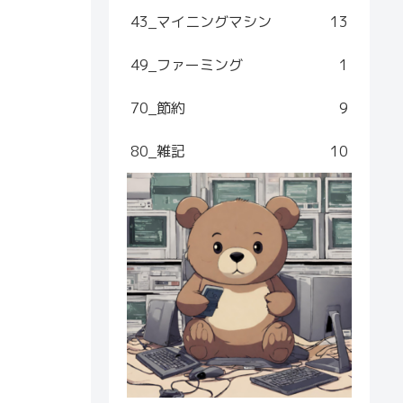
43_マイニングマシン
13
49_ファーミング
1
70_節約
9
80_雑記
10