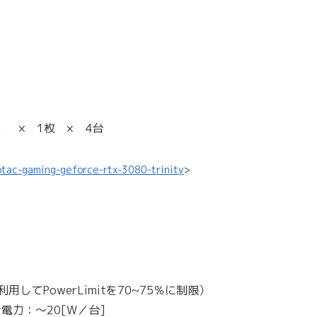
nity） × 1枚 × 4台
otac-gaming-geforce-rtx-3080-trinity
>
。
利用してPowerLimitを70~75％に制限）
力：～20[W／台]