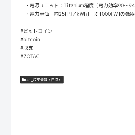
・電源ユニット：Titanium程度（電力効率90～94
・電力単価 約25[円／kWh] ※1000[W]の機
#ビットコイン
#bitcoin
#収支
#ZOTAC
41_収支情報（日次）