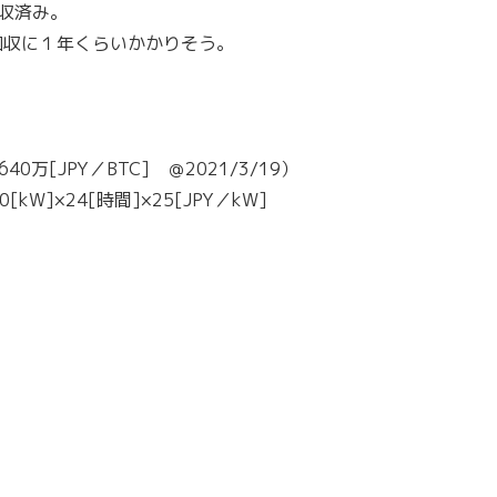
収済み。
回収に１年くらいかかりそう。
40万[JPY／BTC] ＠2021/3/19）
[kW]×24[時間]×25[JPY／kW]