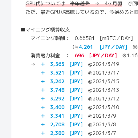
GPU代については
半年越え
⇒ 4ヶ月弱
で回
ただ、最近GPUが高騰しているので、今始めると
■マイニング概算収支
・マイニング報酬： 0.66581 [mBTC／DAY]
（≒
4,261 [JPY／DAY]
※6
・消費電力料金 ：
696 [JPY／DAY]
※1.160
→
＋ 3,565 [JPY]
＠2021/3/19
＋ 3,521 [JPY]
＠2021/3/17
＋ 3,262 [JPY]
＠2021/3/15
＋ 3,748 [JPY]
＠2021/3/13
＋ 3,292 [JPY]
＠2021/3/12
＋ 3,400 [JPY]
＠2021/3/10
＋ 3,341 [JPY]
＠2021/3/9
＋ 2,708 [JPY]
＠2021/3/8
＋ 2,380 [JPY]
＠2021/3/7