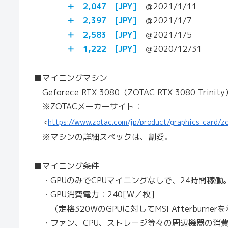
＋ 2,047 [JPY]
＠2021/1/11
＋ 2,397 [JPY]
＠2021/1/7
＋
2,583
[JPY]
＠2021/1/5
＋ 1,222 [JPY]
＠2020/12/31
■マイニングマシン
Geforece RTX 3080（ZOTAC RTX 3080 Tri
※ZOTACメーカーサイト：
<
https://www.zotac.com/jp/product/graphics_card/z
※マシンの詳細スペックは、割愛。
■マイニング条件
・GPUのみでCPUマイニングなしで、24時間稼働
・GPU消費電力：240[W／枚]
（定格320WのGPUに対してMSI Afterburnerを
・ファン、CPU、ストレージ等々の周辺機器の消費電