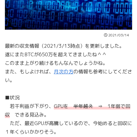
2021/03/14
最新の収支情報（2021/3/13時点）を更新しました。
遂にまたBTCが650万を超えてきましたね＾＾
このまま上がり続けるもんなんでしょうかね。
また、もしよければ、
月次の方
の情報も参考にしてくださ
い。
■状況
若干利益が下がり、
GPUを
半年越え
⇒ 1年弱で回
収
できる見込み。
ただ、最近GPUが高騰しているので、今始めると回収に
１年くらいかかりそう。