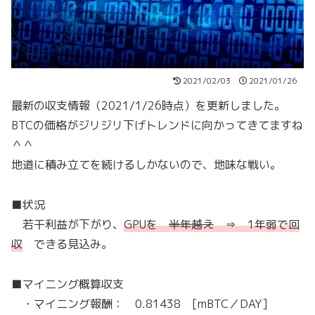
2021/02/03
2021/01/26
最新の収支情報（2021/1/26時点）を更新しました。
BTCの価格がジリジリ下げトレンドに向かってきてますね
＾＾
地道に積み立てを続けるしかないので、地味な戦い。
■状況
若干利益が下がり、
GPUを
半年越え
⇒ 1年弱で回
収
できる見込み。
■マイニング概算収支
・マイニング報酬： 0.81438 [mBTC／DAY]