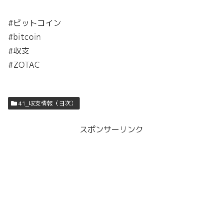
#ビットコイン
#bitcoin
#収支
#ZOTAC
41_収支情報（日次）
スポンサーリンク